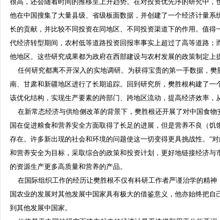
很高，还会随着时间的推移呈上升趋势。在对投资优先序的研究中，
他在中国搜集了大量县级、省级板面数据，并创建了一个经济计量系
长的贡献，并比较不同投资在同地区、不同投资渠道下的作用。值得
代经济转型期间，农村低等道路投资回报率事实上超过了高等道路；
他地区。这些研究成果都为政府在西部建设与农村发展的政策制定上
任何研究都离不开深入的实地调研。为获得宝贵的第一手数据，樊
南、甘肃和新疆地区进行了长期追踪。回到研究所，樊胜根构建了一
该优化结构，实现生产要素的跨部门、跨地区流动，提高经济效率，
在新常态经济与供给侧改革的背景下，樊胜根还开展了对中国食物安
国在促进粮食和营养安全方面取得了长足的进展，但是营养不良（饥饿
存在。许多新出现的社会和环境的问题使这一切变得更具挑战性。”对此
和营养安全为目标，采取综合的政策和投资计划，更好地链接经济与
的资源生产更多高质量和营养的产品。
在国际组织工作的经历让樊胜根不仅有科研工作者严谨治学的精神
国农业的发展对其他发展中国家具有极大的借鉴意义，他亦始终把自
到其他发展中国家。