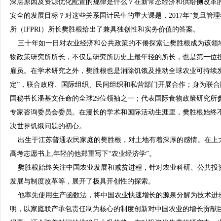
深层原因及资源优化配置的规律是什么？在新常态经济和供给侧改革
安全的发展目标？对这些关系国计民生的重大课题，2017年“复旦管
所（IFPRI）所长樊胜根给出了兼具独创性和实务价值的答案。
三十年如一日对农业经济和公共政策的不倦探索让樊胜根成为该领
物政策研究所所长，不仅是研究所历史上最年轻的所长，也是第一位
雇员。在学术研究之外，樊胜根也是消除饥饿及推动全球农业可持续发展
定”，联合政府、国际组织、民间组织和私营部门开展合作；身为联合
国秘书长潘基文任命的全球29位领袖之一；代表国际食物政策研究所参
专家咨询委员会委员。在漫长的学术和国际活动生涯里，樊胜根始终
决世界饥饿问题的初心。
出生于江苏普通农民家庭的樊胜根，对土地有着深厚的感情。在上
高考志愿书上,年轻的他郑重写下“农业经济学”。
樊胜根始终关注中国农业发展和减贫进程，针对农业科研、公共投
发展与制度改革等，展开了极具开创性的探索。
他率先使用生产函数法，将中国农业快速增长的源泉分解为技术进
明，以家庭联产承包责任制为核心的制度创新对中国农业的增长贡献