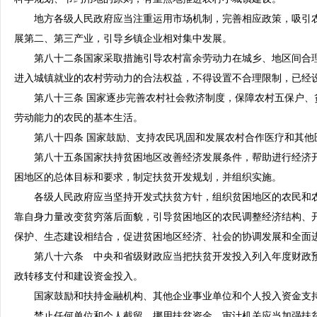
地方各级人民政府应当注重运用市场机制，完善相应政策，吸引农
展第二、第三产业，引导乡镇企业相对集中发展。
第八十二条国家采取措施引导农村富余劳动力在城乡、地区间合理
进入城镇就业的农村劳动力的合法权益，不得设置不合理限制，已经
第八十三条 国家逐步完善农村社会救济制度，保障农村五保户、
劳动能力的农民的基本生活。
第八十四条 国家鼓励、支持农民巩固和发展农村合作医疗和其他
第八十五条国家扶持贫困地区改善经济发展条件，帮助进行经济开
困地区的总体目标和要求，制定扶贫开发规划，并组织实施。
各级人民政府应当坚持开发式扶贫方针，组织贫困地区的农民和农
靠自身力量改变贫穷落后面貌，引导贫困地区的农民调整经济结构、
保护、生态建设相结合，促进贫困地区经济、社会的协调发展和全面
第八十六条 中央和省级财政应当把扶贫开发投入列入年度财政预
政转移支付和建设资金投入。
国家鼓励和扶持金融机构、其他企业事业单位和个人投入资金支持
禁止任何单位和个人截留、挪用扶贫资金。审计机关应当加强扶