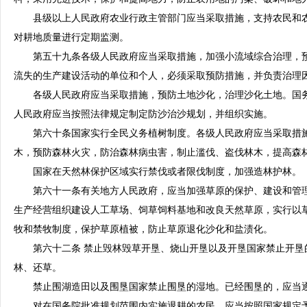
县级以上人民政府农业行政主管部门应当采取措施，支持农民和农
对耕地质量进行定期监测。
第五十九条各级人民政府应当采取措施，加强小流域综合治理，预
流失的生产建设活动的单位和个人，必须采取预防措施，并负责治理
各级人民政府应当采取措施，预防土地沙化，治理沙化土地。国务
人民政府应当按照法律规定制定防沙治沙规划，并组织实施。
第六十条国家实行全民义务植树制度。各级人民政府应当采取措施
木，预防森林火灾，防治森林病虫害，制止滥伐、盗伐林木，提高森
国家在天然林保护区域实行禁伐或者限伐制度，加强造林护林。
第六十一条有关地方人民政府，应当加强草原的保护、建设和管理
生产经营组织建设人工草场、饲草饲料基地和改良天然草原，实行以
牧和禁牧制度，保护草原植被，防止草原退化沙化和盐渍化。
第六十二条 禁止毁林毁草开垦、烧山开垦以及开垦国家禁止开垦
林、还草。
禁止围湖造田以及围垦国家禁止围垦的湿地。已经围垦的，应当逐
对在国务院批准规划范围内实施退耕的农民，应当按照国家规定