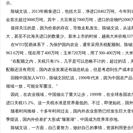
示。
陈锡文说，2013年粮食进口，包括大豆，净进口8402万吨。今年到1
会首次超过9000万吨。其中，大豆将近7000万吨，进口的谷物约200
值得关注的是，因为价差的存在，导致走私发生。陈锡文说，从这
大，甚至不比海关进口的数量少。新米上市的时候，越南大米价格3370元/
在WTO贸易体系下，为保护国内农业，通常采用关税配额制。陈锡
963.6万吨，现在用了400万吨；玉米720万吨，用了300-400万吨；
“在配额之内，关税只有1%，几乎是可以忽略不计的，超过的话，关
配额还没有用完，国内农业发展还有踹息机会，但是考虑到生产成本
回顾中国加入WTO，陈锡文回忆说，1990年代末，因为中国农产
领域一放，可能全军覆没。”
因此，在农业领域，中国做出了重大让步，1999年，在全球各国农产
进口关税15.2%。这一关税水准是世界最低的。不过，即便如此，国
随着时间推移，十多年时间过去，国内外农业形势已经发生巨大变
季焜说，国内外价差扩大形成“堰塞湖”，中国成为世界库存地。
陈锡文说，一方面，自己要努力，做好自己的事情，资源利用更合