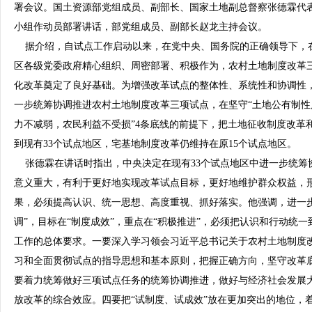
署会议。国土资源部党组成员、副部长、国家土地副总督察张德霖代
小组作动员部署讲话，部党组成员、副部长赵龙主持会议。
据介绍，自试点工作启动以来，在党中央、国务院的正确领导下，在
区各级党委政府精心组织、周密部署、积极作为，农村土地制度改革
化改革奠定了良好基础。为增强改革试点的整体性、系统性和协调性
一步统筹协调推进农村土地制度改革三项试点，在坚守“土地公有制
力不减弱，农民利益不受损”4条底线的前提下，把土地征收制度改革
到现有33个试点地区，宅基地制度改革仍维持在原15个试点地区。
张德霖在讲话时指出，中央决定在现有33个试点地区中进一步统筹
意义重大，有利于更好地实现改革试点目标，更好地维护群众权益，
果，必须提高认识、统一思想、高度重视、抓好落实。他强调，进一
调”，目标在“制度成效”，重点在“积极推进”，必须把认识和行动统
工作的总体要求。一要深入学习领会习近平总书记关于农村土地制度
习和全面贯彻试点的指导思想和基本原则，把握正确方向，坚守改革
要着力统筹做好三项试点任务的统筹协调推进，做好与经济社会发展
放改革的综合效应。四要把“试制度、试成效”放在更加突出的地位，