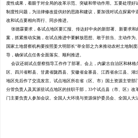
度性成果，着眼于对全局的改革示范、突破和带动作用。五要处理好
制度性问题，为法律修改提供好的思路和建议，要加强对试点探索中
改和试点要相向而行、同步推进。
张德霖要求，各试点地区要汇报、传达好中央的新部署、新要求和
案，抓紧推动实施，在试点推进中要解放思想、敢于担当、主动作为
国家土地督察机构要按照姜大明部长“举全部之力来推动农村土地制度
导，确保试点任务全面落实、顺利推进。
会议还就试点督察指导工作作了部署。会上，内蒙古自治区和林格
区、四川省郫县、甘肃省陇西县、安徽省金寨县、江西省余江县、湖
地区先后作了交流发言。试点地区所在省（区、市）国土资源主管部
分管负责人及其派驻试点地区的挂职干部，33个试点县（市、区）改
门主要负责人参加会议。全国人大环境与资源保护委员会、全国人大